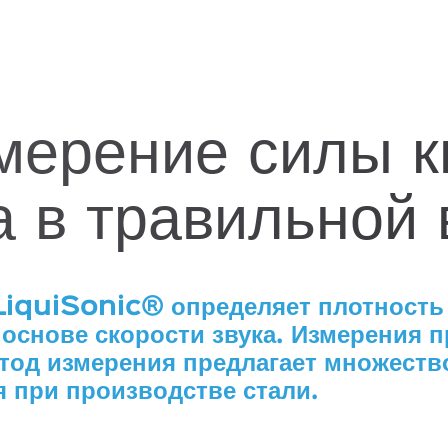
мерение силы к
а в травильной 
LiquiSonic® определяет плотность
 основе скорости звука. Измерения 
етод измерения предлагает множест
 при производстве стали.