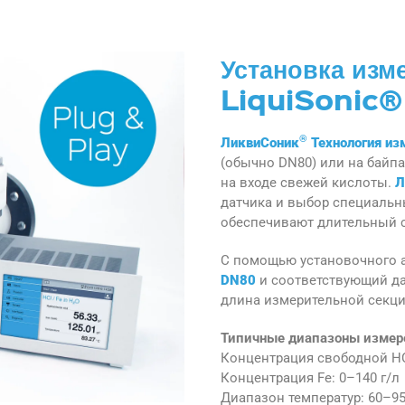
Установка изм
LiquiSonic® 
®
ЛиквиСоник
Технология из
(обычно DN80) или на байп
на входе свежей кислоты.
Л
датчика и выбор специальны
обеспечивают длительный 
С помощью установочного а
DN80
и соответствующий да
длина измерительной секции
Типичные диапазоны измер
Концентрация свободной HCl
Концентрация Fe: 0–140 г/л
Диапазон температур: 60–9