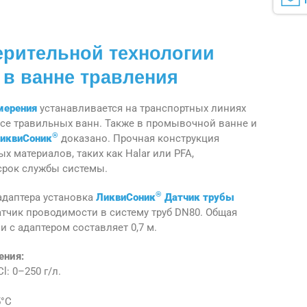
ерительной технологии
в ванне травления
мерения
устанавливается на транспортных линиях
асе травильных ванн. Также в промывочной ванне и
®
иквиСоник
доказано. Прочная конструкция
х материалов, таких как Halar или PFA,
срок службы системы.
®
даптера установка
ЛиквиСоник
Датчик трубы
тчик проводимости в систему труб DN80. Общая
 с адаптером составляет 0,7 м.
ения:
: 0–250 г/л.
5°C