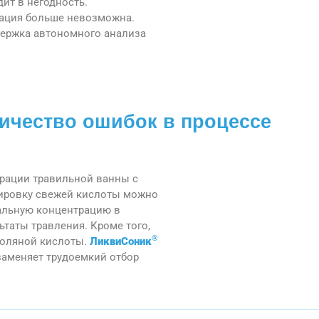
дит в негодность.
зация больше невозможна.
держка автономного анализа
ичество ошибок в процессе
рации травильной ванны с
ировку свежей кислоты можно
альную концентрацию в
таты травления. Кроме того,
®
соляной кислоты.
ЛиквиСоник
заменяет трудоемкий отбор