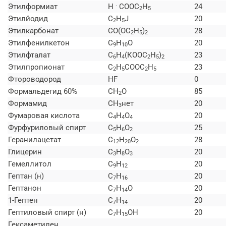
.
Этилформиат
H
СООС
H
24
2
5
Этилйодид
C
H
J
20
2
5
Этилкарбонат
CO(ОС
H
)
28
2
5
2
Этилфенилкетон
C
H
O
20
9
10
Этилфталат
C
H
(КООС
H
)
23
6
4
2
5
2
Этилпропионат
C
H
СООС
H
23
2
5
2
5
Фтороводород
HF
0
Формальдегид 60%
СН
O
85
2
Формамид
СН
нет
20
3
Фумаровая кислота
C
H
O
20
4
4
4
Фурфуриловый спирт
C
H
O
25
5
6
2
Геранилацетат
C
H
O
28
12
20
2
Глицерин
C
H
O
20
3
8
3
Гемеллитол
C
H
20
9
12
Гептан (н)
C
H
20
7
16
Гептанон
C
H
O
20
7
14
1-Гептен
C
H
20
7
14
Гептиловый спирт (н)
C
H
ОН
20
7
15
Гексаметилен