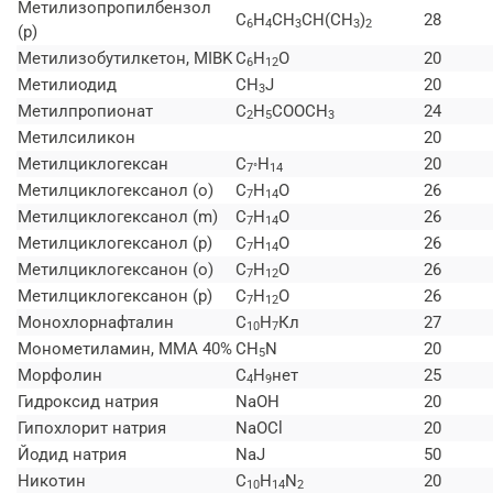
Метилизопропилбензол
C
H
СН
CH(СН
)
28
6
4
3
3
2
(p)
Метилизобутилкетон, MIBK
C
H
O
20
6
12
Метилиодид
СН
J
20
3
Метилпропионат
C
H
COOCH
24
2
5
3
Метилсиликон
20
Метилциклогексан
C
H
20
7°
14
Метилциклогексанол (o)
C
H
O
26
7
14
Метилциклогексанол (m)
C
H
O
26
7
14
Метилциклогексанол (p)
C
H
O
26
7
14
Метилциклогексанон (o)
C
H
O
26
7
12
Метилциклогексанон (p)
C
H
O
26
7
12
Монохлорнафталин
C
H
Кл
27
10
7
Монометиламин, MMA 40%
СН
N
20
5
Морфолин
C
H
нет
25
4
9
Гидроксид натрия
NaOH
20
Гипохлорит натрия
NaOCl
20
Йодид натрия
NaJ
50
Никотин
C
H
N
20
10
14
2