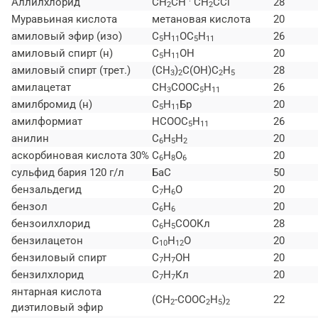
Аллилхлорид
СН
СН
СН
CCl
28
2
2
Муравьиная кислота
метановая кислота
20
амиловый эфир (изо)
C
H
ОС
H
26
5
11
5
11
амиловый спирт (н)
C
H
ОН
20
5
11
амиловый спирт (трет.)
(СН
)
С(ОН)С
H
28
3
2
2
5
амилацетат
СН
СООС
H
26
3
5
11
амилбромид (н)
C
H
Бр
20
5
11
амилформиат
НСООС
H
26
5
11
анилин
C
H
Н
20
6
5
2
аскорбиновая кислота 30%
C
H
O
20
6
8
6
сульфид бария 120 г/л
БаС
50
бензальдегид
C
H
O
20
7
6
бензол
C
H
20
6
6
бензоилхлорид
C
H
СООКл
28
6
5
бензилацетон
C
H
O
20
10
12
бензиловый спирт
C
H
ОН
20
7
7
бензилхлорид
C
H
Кл
20
7
7
янтарная кислота
(СН
-СООС
H
)
22
2
2
5
2
диэтиловый эфир