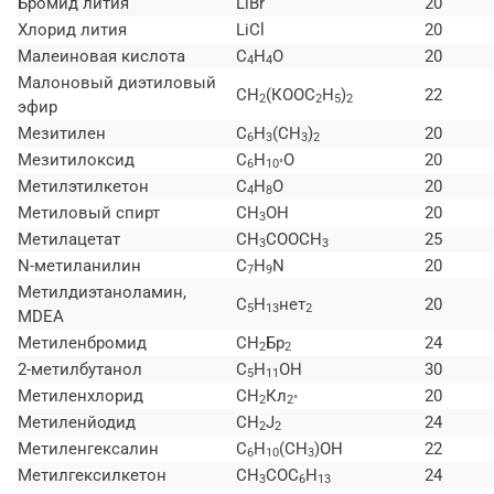
Бромид лития
LiBr
20
Хлорид лития
LiCl
20
Малеиновая кислота
C
H
O
20
4
4
Малоновый диэтиловый
СН
(КООС
H
)
22
2
2
5
2
эфир
Мезитилен
C
H
(СН
)
20
6
3
3
2
Мезитилоксид
C
H
O
20
6
10°
Метилэтилкетон
C
H
O
20
4
8
Метиловый спирт
СН
ОН
20
3
Метилацетат
СН
COOCH
25
3
3
N-метиланилин
C
H
N
20
7
9
Метилдиэтаноламин,
C
H
нет
20
5
13
2
MDEA
Метиленбромид
СН
Бр
24
2
2
2-метилбутанол
C
H
ОН
30
5
11
Метиленхлорид
СН
Кл
20
2
2°
Метиленйодид
СН
J
24
2
2
Метиленгексалин
C
H
(СН
)ОН
22
6
10
3
Метилгексилкетон
СН
COC
H
24
3
6
13