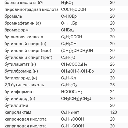
борная кислота 5%
H
БО
30
3
3
пировиноградная кислота
СОСН
СООН
20
3
бромаль
C
НОБр
20
2
3
бромнафталин (а)
C
H
Бр
20
10
7
бромоформ
СНБр
20
3
бутановая кислота
C
H
СООН
20
3
7
бутиловый спирт (н)
C
H
ОН
20
4
9
бутиловый спирт (изо)
(СН
)
СНСН
ОН
20
3
2
2
бутиловый спирт (трет)
C
H
O
20
4
10
бутилацетат (н)
СН
СООС
H
26
3
4
9
бутилбромид (н)
СН
(СН
)
СН
Бр
20
3
2
2
2
бутилхлорид (н)
C
H
Кл
20
4
9
2,3 бутиленгликоль
C
H
O
25
4
10
2
бутилформиат
НСООС
H
24
4
9
бутилйодид (н)
СН
(СН
)
СН
J
20
3
2
2
2
бутиллитий
20
капролактам
C
H
нет
120
6
11
капроновая кислота
C
H
СООН
20
5
11
каприловая кислота
C
H
СООН
20
7
15