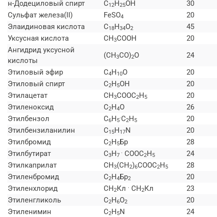
н-Додециловый спирт
C
H
ОН
30
12
25
Сульфат железа(II)
FeSO
20
4
Элаидиновая кислота
C
H
O
45
18
34
2
Уксусная кислота
СН
СООН
20
3
Ангидрид уксусной
(СН
CO)
O
24
3
2
кислоты
Этиловый эфир
C
H
O
20
4
10
Этиловый спирт
C
H
ОН
20
2
5
Этилацетат
СН
СООС
H
20
3
2
5
Этиленоксид
C
H
O
26
2
4
.
Этилбензол
C
H
C
H
20
6
5
2
5
Этилбензиланилин
C
H
N
20
15
17
Этилбромид
C
H
Бр
28
2
5
.
Этилбутират
C
H
СООС
H
24
3
7
2
5
Этилкаприлат
СН
(СН
)
СООС
H
28
3
2
6
2
5
Этиленбромид
C
H
Бр
20
2
4
2
.
Этиленхлорид
СН
Кл
СН
Кл
23
2
2
Этиленгликоль
C
H
O
20
2
6
2
Этиленимин
C
H
N
24
2
5