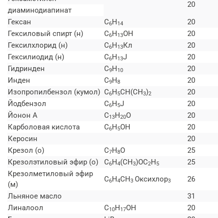
20
диаминодиапинат
Гексан
C
H
20
6
14
Гексиловый спирт (н)
C
H
ОН
20
6
13
Гексилхлорид (н)
C
H
Кл
20
6
13
Гексилиодид (н)
C
H
J
20
6
13
Гидринден
C
H
20
9
10
Инден
C
H
20
9
8
Изопропилбензол (кумол)
C
H
CH(СН
)
20
6
5
3
2
Йодбензол
C
H
J
20
6
5
Йонон А
C
H
O
20
13
20
Карболовая кислота
C
H
ОН
20
6
5
Керосин
20
Крезол (о)
C
H
O
25
7
8
Крезолэтиловый эфир (о)
C
H
(СН
)ОС
H
25
6
4
3
2
5
Крезолметиловый эфир
C
H
СН
Оксихлор
26
6
4
3
3
(м)
Льняное масло
31
Линалоол
C
H
ОН
20
10
17