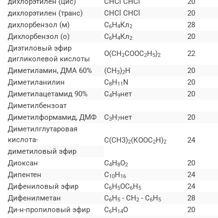
дихлорэтилен (цис)
CHCl CHCl
20
дихлорэтилен (транс)
CHCl CHCl
20
дихлорбензол (м)
C
H
Кл
28
6
4
2
Дихлорбензол (о)
C
H
Кл
20
6
4
2
Диэтиловый эфир
O(СН
СООС
H
)
22
2
2
5
2
дигликолевой кислоты
Диметиламин, ДМА 60%
(СН
)
Н
20
3
2
Диметиланилин
C
H
N
20
8
11
Диметилацетамид 90%
C
H
нет
20
4
9
Диметилбензоат
Диметилформамид, ДМФ
C
H
нет
20
3
7
Диметилглутаровая
кислота-
C(CH3)
(КООС
H)
24
2
2
2
диметиловый эфир
Диоксан
C
H
O
20
4
8
2
Дипентен
C
H
24
10
16
Дифениловый эфир
C
H
ОС
H
24
6
5
6
5
Дифенилметан
C
H
- СН
- C
H
28
6
5
2
6
5
Ди-н-пропиловый эфир
C
H
O
20
6
14