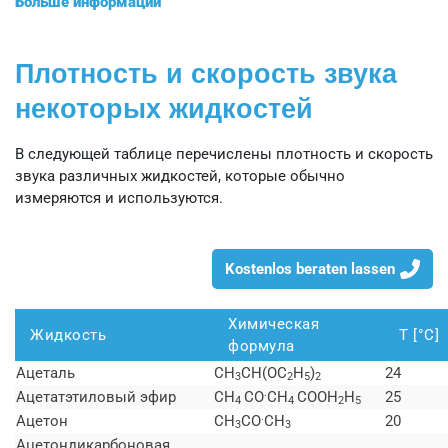
Больше информации
Плотность и скорость звука
некоторых жидкостей
В следующей таблице перечислены плотность и скорость
звука различных жидкостей, которые обычно
измеряются и используются.
Kostenlos beraten lassen
Химическая
Жидкость
T [°C]
формула
Ацеталь
СН
СН(OC
H
)
24
3
2
5
2
.
Ацетатэтиловый эфир
СН
CO
СН
СООН
H
25
4
4
2
5
.
Ацетон
СН
CO
СН
20
3
3
Ацетондикарбоновая