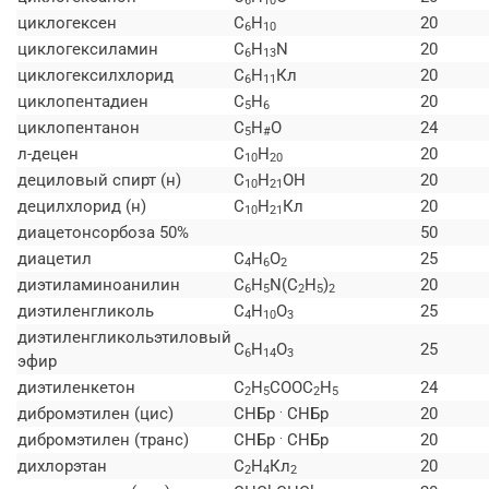
6
10
циклогексен
C
H
20
6
10
циклогексиламин
C
H
N
20
6
13
циклогексилхлорид
C
H
Кл
20
6
11
циклопентадиен
C
H
20
5
6
циклопентанон
C
H
O
24
5
#
л-децен
C
H
20
10
20
дециловый спирт (н)
C
H
ОН
20
10
21
децилхлорид (н)
C
H
Кл
20
10
21
диацетонсорбоза 50%
50
диацетил
C
H
O
25
4
6
2
диэтиламиноанилин
C
H
N(C
H
)
20
6
5
2
5
2
диэтиленгликоль
C
H
O
25
4
10
3
диэтиленгликольэтиловый
C
H
O
25
6
14
3
эфир
диэтиленкетон
C
H
СООС
H
24
2
5
2
5
.
дибромэтилен (цис)
СНБр
СНБр
20
.
дибромэтилен (транс)
СНБр
СНБр
20
дихлорэтан
C
H
Кл
20
2
4
2