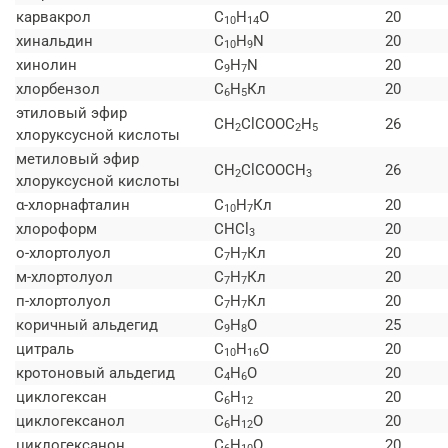
карвакрол
C
H
O
20
10
14
хинальдин
C
H
N
20
10
9
хинолин
C
H
N
20
9
7
хлорбензол
C
H
Кл
20
6
5
этиловый эфир
СН
ClCOOC
H
26
2
2
5
хлоруксусной кислоты
метиловый эфир
СН
ClCOOCH
26
2
3
хлоруксусной кислоты
α-хлорнафталин
C
H
Кл
20
10
7
хлороформ
CHCl
20
3
о-хлортолуол
C
H
Кл
20
7
7
м-хлортолуол
C
H
Кл
20
7
7
п-хлортолуол
C
H
Кл
20
7
7
коричный альдегид
C
H
O
25
9
8
цитраль
C
H
O
20
10
16
кротоновый альдегид
C
H
O
20
4
6
циклогексан
C
H
20
6
12
циклогексанол
C
H
O
20
6
12
циклогексанон
C
H
O
20