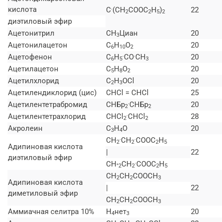
.
кислота
C
(СН
СООС
H
)
22
2
2
5
2
диэтиловый эфир
Ацетонитрил
СН
Циан
20
3
Ацетонилацетон
C
H
O
20
6
10
2
.
.
Ацетофенон
C
H
CO
СН
20
6
5
3
Ацетилацетон
C
H
O
20
5
8
2
Ацетилхлорид
C
H
OCl
20
2
3
Ацетилендиклорид (цис)
CHCl = CHCl
25
.
Ацетилентетрабромид
СНБр
СНБр
20
2
2
.
Ацетилентетрахлорид
CHCl
CHCl
28
2
2
Акролеин
C
H
O
20
3
4
.
.
СН
СН
СООС
H
2
2
2
5
Адипиновая кислота
|
22
диэтиловый эфир
.
СН
СН
СООС
H
°2
2
2
5
СН
СН
COOCH
2
2
3
Адипиновая кислота
|
22
диметиловый эфир
СН
СН
COOCH
2
2
3
Аммиачная селитра 10%
Н
нет
20
4
3
.