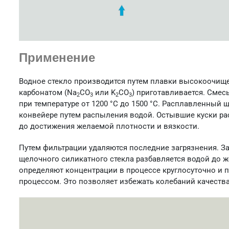
Применение
Водное стекло производится путем плавки высокоочище
карбонатом (Na
CO
или K
CO
) приготавливается. Сме
2
3
2
3
при температуре от 1200 °C до 1500 °C. Расплавленный
конвейере путем распыления водой. Остывшие куски раств
до достижения желаемой плотности и вязкости.
Путем фильтрации удаляются последние загрязнения. 
щелочного силикатного стекла разбавляется водой до 
определяют концентрации в процессе круглосуточно и 
процессом. Это позволяет избежать колебаний качества