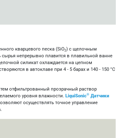
нного кварцевого песка (SiO
) с щелочным
2
сь сырья непрерывно плавится в плавильной ванне
 щелочной силикат охлаждается на цепном
оряются в автоклаве при 4 - 5 барах и 140 - 150 °C
Затем отфильтрованный прозрачный раствор
®
желаемого уровня влажности.
LiquiSonic
Датчики
позволяют осуществлять точное управление
.