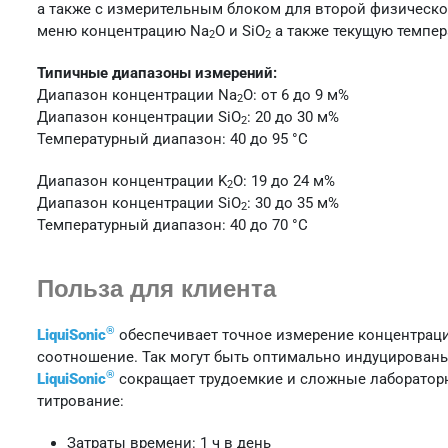
а также с измерительным блоком для второй физическ
меню концентрацию Na
O и SiO
а также текущую темпер
2
2
Типичные диапазоны измерений:
Диапазон концентрации Na
O: от 6 до 9 м%
2
Диапазон концентрации SiO
: 20 до 30 м%
2
Температурный диапазон: 40 до 95 °C
Диапазон концентрации K
O: 19 до 24 м%
2
Диапазон концентрации SiO
: 30 до 35 м%
2
Температурный диапазон: 40 до 70 °C
Польза для клиента
®
LiquiSonic
обеспечивает точное измерение концентраци
соотношение. Так могут быть оптимально индуцированы 
®
LiquiSonic
сокращает трудоемкие и сложные лабораторн
титрование:
Затраты времени: 1 ч в день