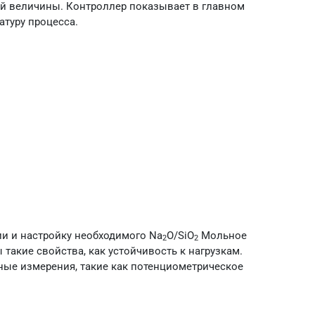
ой величины. Контроллер показывает в главном
атуру процесса.
и и настройку необходимого Na
O/SiO
Мольное
2
2
такие свойства, как устойчивость к нагрузкам.
ые измерения, такие как потенциометрическое