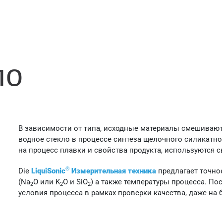
ло
В зависимости от типа, исходные материалы смешиваю
водное стекло в процессе синтеза щелочного силикатног
на процесс плавки и свойства продукта, используются
®
Die
LiquiSonic
Измерительная техника
предлагает точно
(Na
O или K
O и SiO
) а также температуры процесса. П
2
2
2
условия процесса в рамках проверки качества, даже на 