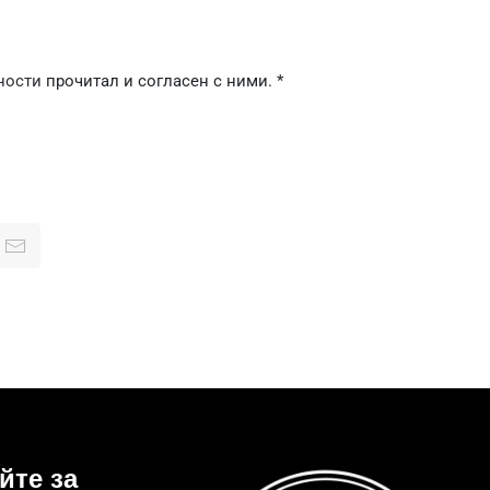
ности
прочитал и согласен с ними.
*
йте за