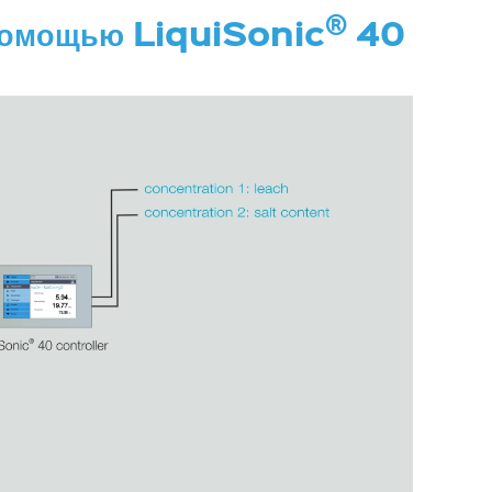
®
 помощью LiquiSonic
40