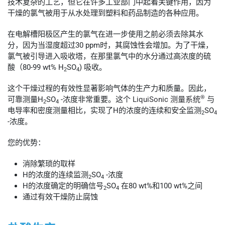
技术复杂的工艺，但它在许多工业部门中起着关键作用，因为
干燥的氯气被用于从水处理到塑料和药品制造的各种应用。
在电解槽阳极区产生的氯气在进一步使用之前必须去除其水
分，因为当湿度超过30 ppm时，其腐蚀性会增加。为了干燥，
氯气被引导进入吸收塔，在那里氯气中的水分通过高浓度的硫
酸（80-99 wt% H
SO
) 吸收。
2
4
这个干燥过程的有效性显著影响气体的生产力和质量。因此，
®
可靠测量H
SO
-浓度非常重要。这个
LiquiSonic 测量系统
与
2
4
电导率和密度测量相比，实现了H的浓度的连续和安全监测
SO
2
4
-浓度。
您的优势：
消除繁琐的取样
H的浓度的连续监测
SO
-浓度
2
4
H的浓度确定的明确信号
SO
在80 wt%和100 wt%之间
2
4
通过有效干燥防止腐蚀