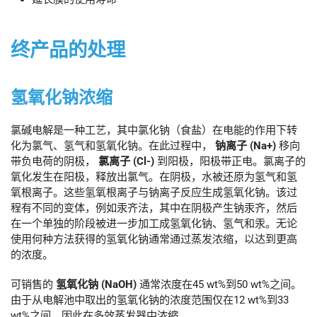
终产品的处理
氢氧化钠浓缩
氯碱电解是一种工艺，其中氯化钠（食盐）在电能的作用下转
化为氯气、氢气和氢氧化钠。在此过程中，
钠离子 (Na+)
移向
带负电荷的阴极，
氯离子 (Cl-)
到阳极，阳极带正电。氯离子的
氧化发生在阳极，释放出氯气。在阴极，水被还原为氢气和氢
氧根离子。这些氢氧根离子与钠离子反应生成氢氧化钠。该过
程有不同的变体，例如汞齐法，其中在阴极产生钠汞齐，然后
在一个单独的阶段被进一步加工成氢氧化钠、氢气和汞。无论
使用何种方法获得的氢氧化钠通常通过蒸发浓缩，以达到更高
的浓度。
可销售的
氢氧化钠 (NaOH)
通常浓度在45 wt%到50 wt%之间。
由于从电解池中取出的氢氧化钠的浓度范围仅在12 wt%到33
wt%之间，因此在多效蒸发器中浓缩。