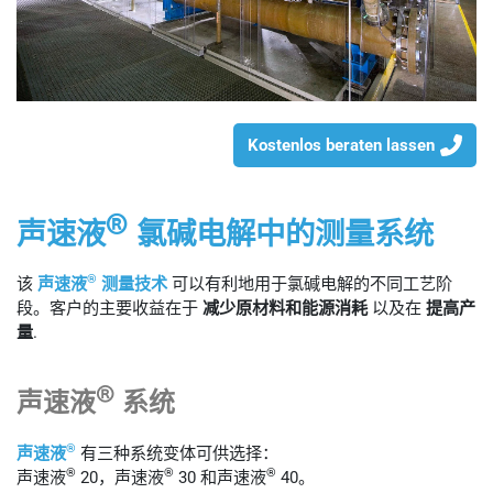
Kostenlos beraten lassen
®
声速液
氯碱电解中的测量系统
®
该
声速液
测量技术
可以有利地用于氯碱电解的不同工艺阶
段。客户的主要收益在于
减少原材料和能源消耗
以及在
提高产
量
.
®
声速液
系统
®
声速液
有三种系统变体可供选择：
®
®
®
声速液
20，声速液
30 和声速液
40。