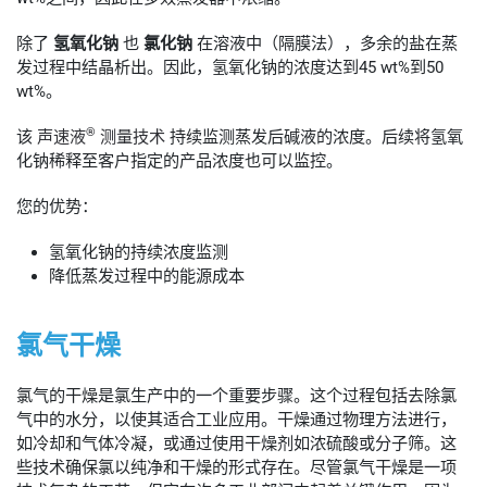
除了
氢氧化钠
也
氯化钠
在溶液中（隔膜法），多余的盐在蒸
发过程中结晶析出。因此，氢氧化钠的浓度达到45 wt%到50
wt%。
®
该
声速液
测量技术
持续监测蒸发后碱液的浓度。后续将氢氧
化钠稀释至客户指定的产品浓度也可以监控。
您的优势：
氢氧化钠的持续浓度监测
降低蒸发过程中的能源成本
氯气干燥
氯气的干燥是氯生产中的一个重要步骤。这个过程包括去除氯
气中的水分，以使其适合工业应用。干燥通过物理方法进行，
如冷却和气体冷凝，或通过使用干燥剂如浓硫酸或分子筛。这
些技术确保氯以纯净和干燥的形式存在。尽管氯气干燥是一项