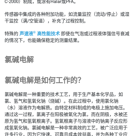
C-2000）制成，或涂有Halar或PFA。
传感器中集成的各种附加功能，如流量监控（流动/停止）或湿
干监控（满/空管道），补充了过程控制。
®
特殊的
声速液
高性能技术
即使在气泡或过程液体强信号衰减
的情况下，也能确保稳定的测量结果。
氯碱电解
氯碱电解是如何工作的？
氯碱电解是一种重要的技术工艺，用于生产基本化学品，如
氯、氢气和氢氧化钠（烧碱）。在此过程中，使用氯化钠
（水）溶液作为电解质。由特定材料制成的电极上施加电压。
通过这一过程，氯离子在阳极被氧化为氯，而在阴极，水被还
原为氢气和氢氧根离子。氢氧根离子与溶液中的钠离子反应形
成氢氧化钠。氯碱电解是一种非常高效的工艺，被广泛应用于
许多行业，因为它快速、可靠且成本效益高，并为各种工业应