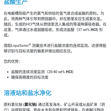
盐酸生产
在电解槽阳极产生的氯气和供给的氢气是合成盐酸的原料。为
此，将两种气体引导到燃烧器中，并在那里反应生成氯化氢。
随后，生成的HCl气体从燃烧室流入集成的等温降膜吸收器。在
这里，气体通过水或弱酸吸收，形成浓盐酸（37 wt%
HCl
) 形
成。
®
借助LiquiSonic
测量技术进行盐酸浓度的连续监测。这使得能
够识别与目标浓度的偏差并做出相应反应。
您的优势：
盐酸的连续浓度监测（20-40 wt%
HCl
)
确保高精度的目标浓度
溶液站和盐水净化
原料氯化钠
(氯化钠)
通过蒸发海水、矿山开采或从盐矿床（洞
穴）中提取获得。原盐水含有杂质和钙或镁盐，在电解过程中