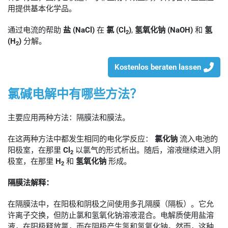
用提供基本化学品。
通过电流的帮助
盐 (NaCl)
在
氯 (Cl
)
,
氢氧化钠 (NaOH)
和
氢
2
(H
)
分解。
2
Kostenlos beraten lassen
氯碱电解中有哪些方法？
主要应用两种方法：隔膜法和膜法。
在这两种方法中都发生相同的电化学反应：
氯化钠
流入电池的
阳极室，在那里
Cl
以氯气的形式析出。随后，溶液继续进入阴
2
极室，在那里
H
和
氢氧化钠
形成。
2
隔膜法解释：
在隔膜法中，在阳极和阴极之间使用多孔隔膜（隔板）。它允
许离子交换，但防止氯和氢氧化钠溶液混合。电解质使用盐溶
液，在阳极释放氯，而在阴极产生氢和氢氧化钠。然而，这种