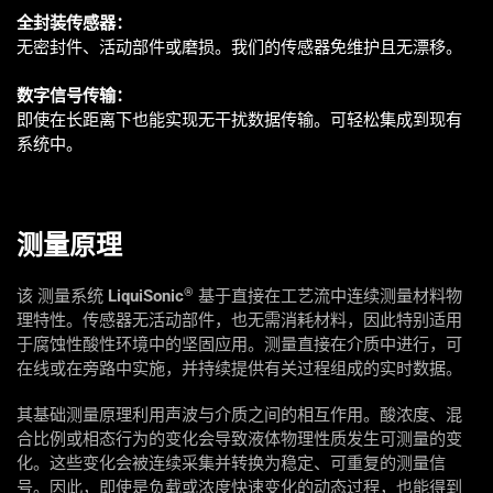
全封装传感器：
无密封件、活动部件或磨损。我们的传感器免维护且无漂移。
数字信号传输：
即使在长距离下也能实现无干扰数据传输。可轻松集成到现有
系统中。
测量原理
®
该
测量系统
LiquiSonic
基于直接在工艺流中连续测量材料物
理特性。传感器无活动部件，也无需消耗材料，因此特别适用
于腐蚀性酸性环境中的坚固应用。测量直接在介质中进行，可
在线或在旁路中实施，并持续提供有关过程组成的实时数据。
其基础测量原理利用声波与介质之间的相互作用。酸浓度、混
合比例或相态行为的变化会导致液体物理性质发生可测量的变
化。这些变化会被连续采集并转换为稳定、可重复的测量信
号。因此，即使是负载或浓度快速变化的动态过程，也能得到