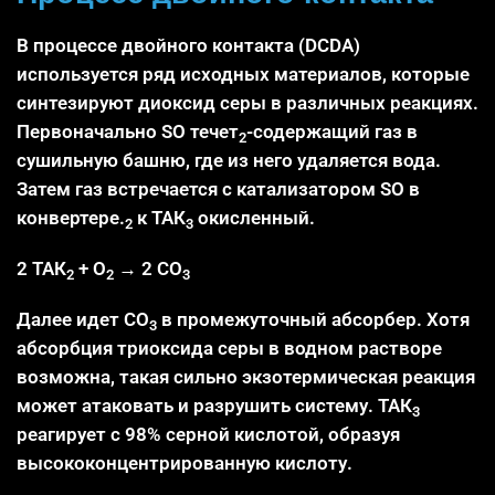
В процессе двойного контакта (DCDA)
используется ряд исходных материалов, которые
синтезируют диоксид серы в различных реакциях.
Первоначально SO течет
-содержащий газ в
2
сушильную башню, где из него удаляется вода.
Затем газ встречается с катализатором SO в
конвертере.
к ТАК
окисленный.
2
3
2 ТАК
+ О
→ 2 СО
2
2
3
Далее идет СО
в промежуточный абсорбер. Хотя
3
абсорбция триоксида серы в водном растворе
возможна, такая сильно экзотермическая реакция
может атаковать и разрушить систему. ТАК
3
реагирует с 98% серной кислотой, образуя
высококонцентрированную кислоту.