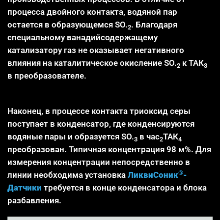
процесса двойного контакта, водяной пар
остается в образующемся SO.
. Благодаря
2
специальному ванадийсодержащему
катализатору газ не оказывает негативного
влияния на каталитическое окисление SO.
к ТАК
2
3
в преобразователе.
Наконец, в процессе контакта триоксид серы
поступает в конденсатор, где конденсируются
водяные пары и образуется SO.
в час
ТАК
3
2
4
преобразован. Типичная концентрация 98 м%. Для
измерения концентрации непосредственно в
®
линии необходима установка
ЛиквиСоник
-
Датчики
требуется в конце конденсатора и блока
разбавления.