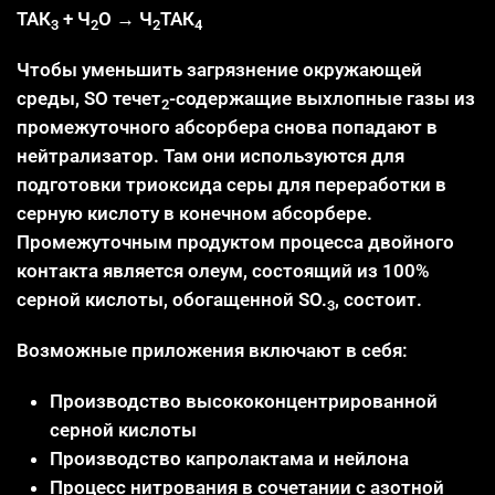
ТАК
+ Ч
О → Ч
ТАК
3
2
2
4
Чтобы уменьшить загрязнение окружающей
среды, SO течет
-содержащие выхлопные газы из
2
промежуточного абсорбера снова попадают в
нейтрализатор. Там они используются для
подготовки триоксида серы для переработки в
серную кислоту в конечном абсорбере.
Промежуточным продуктом процесса двойного
контакта является олеум, состоящий из 100%
серной кислоты, обогащенной SO.
, состоит.
3
Возможные приложения включают в себя:
Производство высококонцентрированной
серной кислоты
Производство капролактама и нейлона
Процесс нитрования в сочетании с азотной