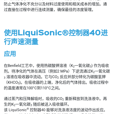
防止气体净化不充分以及材料过度使用和相关成本的增加。通
过直接在过程中进行连续测量，确保最佳的浓度管理。
使用LiquiSonic®控制器40进
行声速测量
应用
在Benfield工艺中，使用热碳酸钾溶液（K
一氧化碳
) 作为吸收
2
3
剂。待净化的气体在高压（例如2 MPa）下逆流通过K
一氧化碳
2
溶液在吸收器中流动。它与CO
反应并部分转化为碳酸氢钾
3
2
（KHCO
)。在吸收器的上端，净化后的气体排出。吸收过程中
3
的温度通常在100°C到110°C之间。
通过蒸汽和压降解吸时，吸收的CO
重新释放到洗涤液中。再
2
生的K
一氧化碳
随后被送入吸收循环。
2
3
®
该
LiquiSonic
控制器40
能够对洗涤液浓度的波动作出反应。