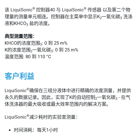
®
®
该
LiquiSonic
控制器40
与
LiquiSonic
传感器
以及第二个物
理量的测量单元相连。控制器在主菜单中显示K
一氧化碳
洗涤
2
3
液和KHCO
盐的浓度。
3
典型测量范围：
KHCO的浓度范围
: 0 到 25 m%
3
K的浓度范围
一氧化碳
: 0 到 25 m%
2
3
温度范围: 80 到 110 °C
客户利益
®
LiquiSonic
确保在三组分液体中进行精确的浓度测量，并提供
永久的数据记录。因此，实现了K的自动控制
一氧化碳
- 在气
2
3
体洗涤器的最大吸收或最大效率范围内的解决方案。
®
LiquiSonic
减少耗时的实验室测量：
时间消耗：每天1小时