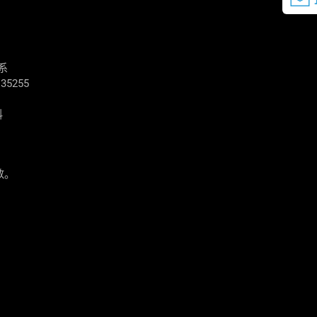
体系
35255
料
数。