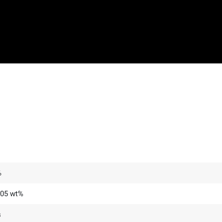
%
05 wt%
s