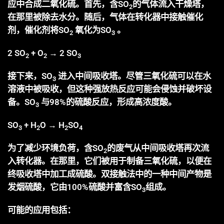
应中合成二氧化硫。首先，含SO
的气体流入干燥塔，
2
在那里被除去水分。随后，气体在转化器中接触催化
剂，催化剂将SO
氧化为SO
。
2
3
2 SO
+ O
→ 2 SO
2
2
3
接下来，SO
进入中间吸收塔。尽管三氧化硫可以在水
3
溶液中被吸收，但这种强放热反应可能会侵蚀并破坏设
备。SO
与98%的硫酸反应，形成高浓度酸。
3
SO
+ H
O → H
SO
3
2
2
4
为了减少环境负荷，含SO
的废气从中间吸收塔再次流
2
入转化器。在那里，它们被用于制备三氧化硫，以便在
终吸收塔中加工成硫酸。双接触法中的一种中间产物是
发烟硫酸，它由100%硫酸并富含SO
组成。
3
可能的应用包括：