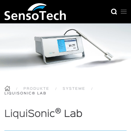
PRODUKTE
SYSTEME
LIQUISONIC® LAB
®
LiquiSonic
Lab