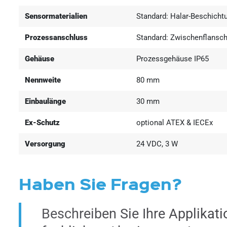
Sensormaterialien
Standard: Halar-Beschicht
Prozessanschluss
Standard: Zwischenflansc
Gehäuse
Prozessgehäuse IP65
Nennweite
80 mm
Einbaulänge
30 mm
Ex-Schutz
optional ATEX & IECEx
Versorgung
24 VDC, 3 W
Haben Sie Fragen?
Beschreiben Sie Ihre Applikati