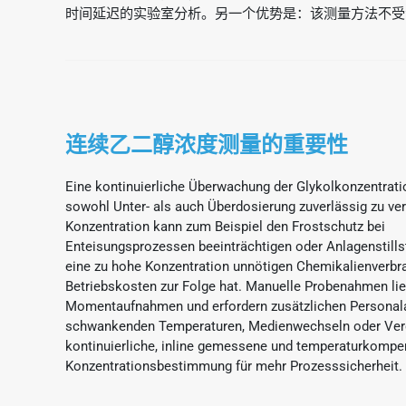
时间延迟的实验室分析。另一个优势是：该测量方法不受液体
连续乙二醇浓度测量的重要性
Eine kontinuierliche Überwachung der Glykolkonzentrati
sowohl Unter- als auch Überdosierung zuverlässig zu ve
Konzentration kann zum Beispiel den Frostschutz bei
Enteisungsprozessen beeinträchtigen oder Anlagenstill
eine zu hohe Konzentration unnötigen Chemikalienverbr
Betriebskosten zur Folge hat. Manuelle Probenahmen lief
Momentaufnahmen und erfordern zusätzlichen Personal
schwankenden Temperaturen, Medienwechseln oder Ver
kontinuierliche, inline gemessene und temperaturkompe
Konzentrationsbestimmung für mehr Prozesssicherheit.