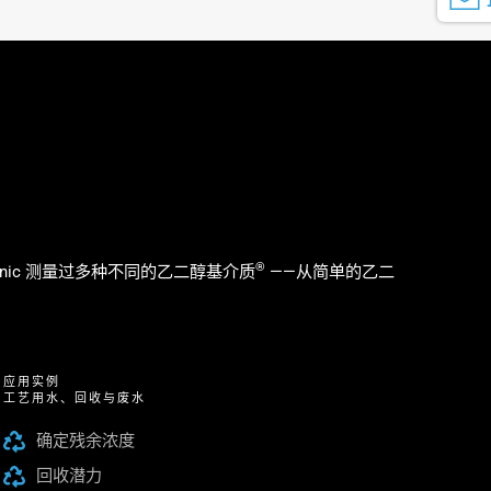
®
onic 测量过多种不同的乙二醇基介质
——从简单的乙二
应用实例
工艺用水、回收与废水
确定残余浓度
回收潜力