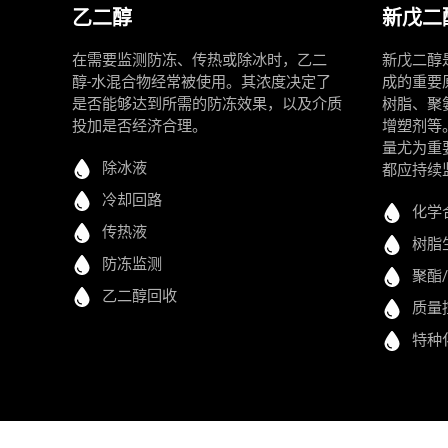
乙二醇
新戊二
在需要监测防冻、传热或除冰时，乙二
新戊二醇
醇-水混合物经常被使用。其浓度决定了
成的重要
是否能够达到所需的防冻效果，以及介质
树脂、聚
投加是否经济合理。
增塑剂等
量尤为重
除冰液
都应持续
冷却回路
化学
传热液
树脂
防冻监测
聚酯
乙二醇回收
质量
特种