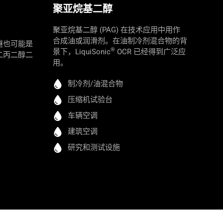
聚亚烷基二醇
聚亚烷基二醇 (PAG) 在技术应用中用作
合成油或润滑剂。在油制冷剂混合物的背
醚也可能是
®
景下，LiquiSonic
OCR 已经得到广泛应
二丙二醇二
用。
制冷剂/油混合物
压缩机试验台
车辆空调
建筑空调
研究和测试设施