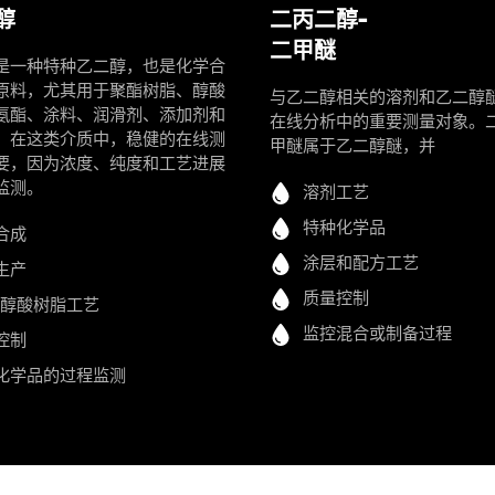
醇
二丙二醇-
二甲醚
是一种特种乙二醇，也是化学合
原料，尤其用于聚酯树脂、醇酸
与乙二醇相关的溶剂和乙二醇
氨酯、涂料、润滑剂、添加剂和
在线分析中的重要测量对象。
。在这类介质中，稳健的在线测
甲醚属于乙二醇醚，并
要，因为浓度、纯度和工艺进展
监测。
溶剂工艺
特种化学品
合成
涂层和配方工艺
生产
质量控制
/醇酸树脂工艺
监控混合或制备过程
控制
化学品的过程监测