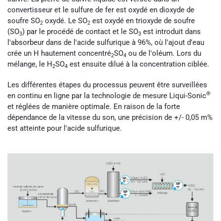
convertisseur et le sulfure de fer est oxydé en dioxyde de
soufre SO
oxydé. Le SO
est oxydé en trioxyde de soufre
2
2
(SO
) par le procédé de contact et le SO
est introduit dans
3
3
l'absorbeur dans de l'acide sulfurique à 96%, où l'ajout d'eau
crée un H hautement concentré
SO
ou de l'oléum. Lors du
2
4
mélange, le H
SO
est ensuite dilué à la concentration ciblée.
2
4
Les différentes étapes du processus peuvent être surveillées
®
en continu en ligne par la technologie de mesure Liqui-Sonic
et réglées de manière optimale. En raison de la forte
dépendance de la vitesse du son, une précision de +/- 0,05 m%
est atteinte pour l'acide sulfurique.