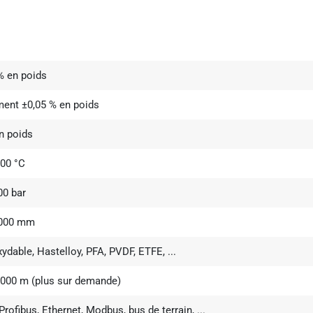
 % en poids
ent ±0,05 % en poids
n poids
200 °C
00 bar
3000 mm
xydable, Hastelloy, PFA, PVDF, ETFE, ...
 000 m (plus sur demande)
rofibus, Ethernet, Modbus, bus de terrain, ...