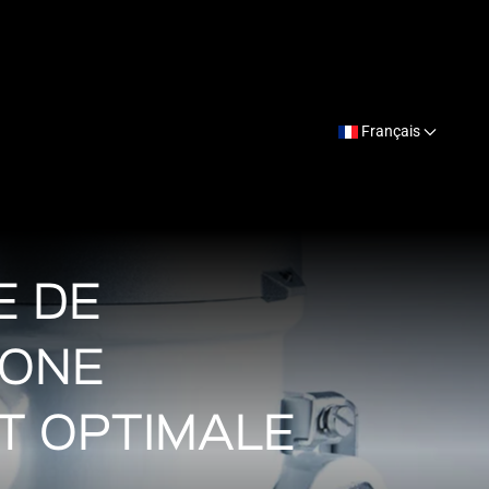
Français
E DE
TONE
T OPTIMALE