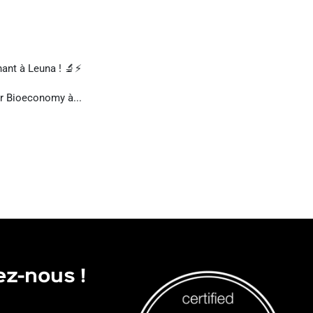
ant à Leuna ! 🔬⚡
r Bioeconomy à...
ez-nous !