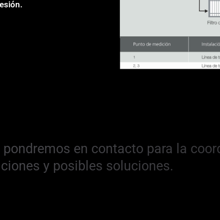
resión.
s pondremos en contacto para la coor
ciones y posibles soluciones.