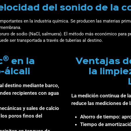
locidad del sonido de la 
 importantes en la industria química. Se producen las materias pri
e membrana.
 cloruro de sodio (NaCl, salmuera). El método más económico para pr
de ser transportada a través de tuberías al destino.
®
c
en la
Ventajas de
-álcali
la limpi
al destino mediante barco,
randes recipientes con agua
La medición continua de l
reduce las mediciones de l
ecánicas y sales de calcio
 los poros finos del
Ahorro de tiempo: apro
Tiempo de amortizació
ecipitan en tanques de