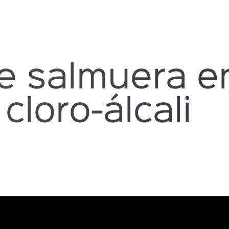
e salmuera en
 cloro-álcali