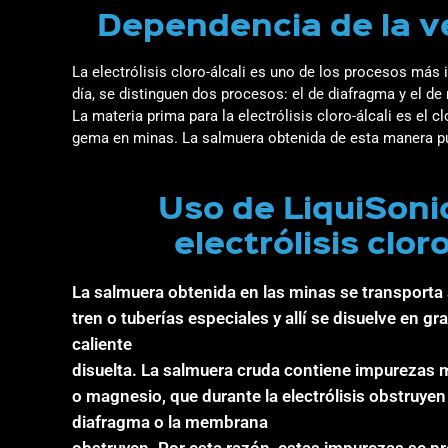
Dependencia de la ve
La electrólisis cloro-álcali es uno de los procesos más
día, se distinguen dos procesos: el de diafragma y el d
La materia prima para la electrólisis cloro-álcali es el
gema en minas. La salmuera obtenida de esta manera pue
Uso de LiquiSoni
electrólisis cloro
La salmuera obtenida en las minas se transporta 
tren o tuberías especiales y allí se disuelve en g
caliente
disuelta. La salmuera cruda contiene impurezas m
o magnesio, que durante la electrólisis obstruyen
diafragma o la membrana
obstruyen. Por esta razón, estas impurezas se pr