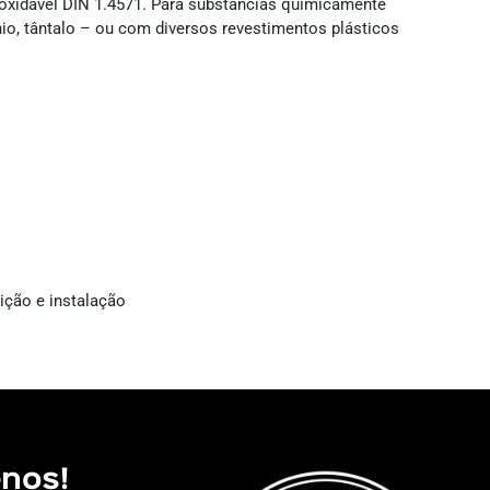
oxidável DIN 1.4571. Para substâncias quimicamente
ânio, tântalo – ou com diversos revestimentos plásticos
dição e instalação
-nos!