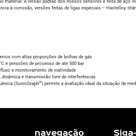
material: a versão padrão dos nossos sensores é feita de aço in
cia à corrosão, versões feitas de ligas especiais – Hastelloy, tit
erros com altas proporções de bolhas de gás
 °C e pressões de processo de até 500 bar
fluxo e monitoramento de inatividade
, dinâmica e transmissão livre de interferências
®
quência (SonicGraph
) permite a avaliação ideal da situação de me
navegação
Siga