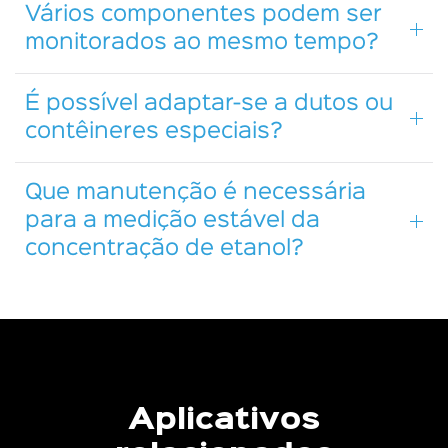
Vários componentes podem ser
monitorados ao mesmo tempo?
É possível adaptar-se a dutos ou
contêineres especiais?
Que manutenção é necessária
para a medição estável da
concentração de etanol?
Aplicativos