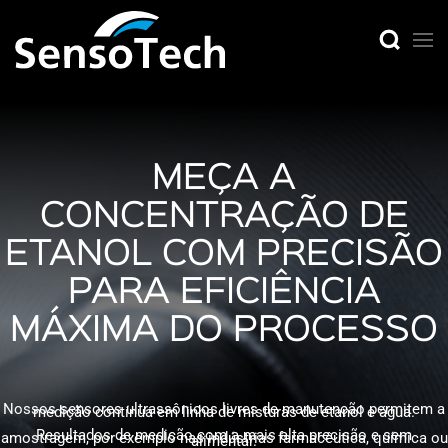
MEÇA A
CONCENTRAÇÃO DE
ETANOL COM PRECISÃO
PARA
EFICIÊNCIA
MÁXIMA DO PROCESSO
Nossos sensores ultrassônicos livres de manutenção permitem a
medição contínua em linha de misturas de etanol e água.
Resultados de medição com a mais alta precisão e sem
amostragem,
por exemplo nas indústrias farmacêutica, química ou
alimentar.