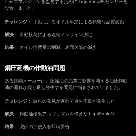
圧延エマルジョンを監視するために LiquiSonic® センサーを
設置しました。
チャレンジ：
手動によるオイル添加による頻繁な品質変動
解決：
自動投与による連続インライン測定
結果：
オイル消費量の削減、表面欠陥の減少
鋼圧延機の作動油問題
ある鉄鋼メーカーは、圧延油の品質に影響を与える油圧作動
油の漏れが繰り返し発生する問題に悩まされていました。
チャレンジ：
漏れの発見が遅れて点火不良が発生した
解決：
作動油検出アルゴリズムを備えた LiquiSonic®
結果：
突然の油侵入を即時警告