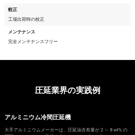
較正
工場出荷時の校正
メンテナンス
完全メンテナンスフリー
圧延業界の実践例
アルミニウム冷間圧延機
大手アルミニウムメーカーは、圧延油含有量が 2 ～ 8 wt% の