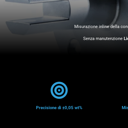
Misurazione inline della con
Senza manutenzione
Li
Precisione di ±0,05 wt%
Mis