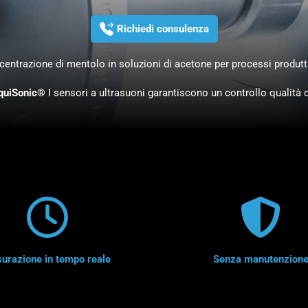
Richiedi consulenza
centrazione di mentolo in soluzioni di acetone per processi produtt
quiSonic®
I sensori a ultrasuoni garantiscono un controllo qualità 
urazione in tempo reale
Senza manutenzion