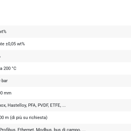
 wt%
te ±0,05 wt%
%
 a 200 °C
0 bar
000 mm
nox, Hastelloy, PFA, PVDF, ETFE, ...
00 m (di più su richiesta)
Profibus, Ethernet, Modbus, bus di campo, ...