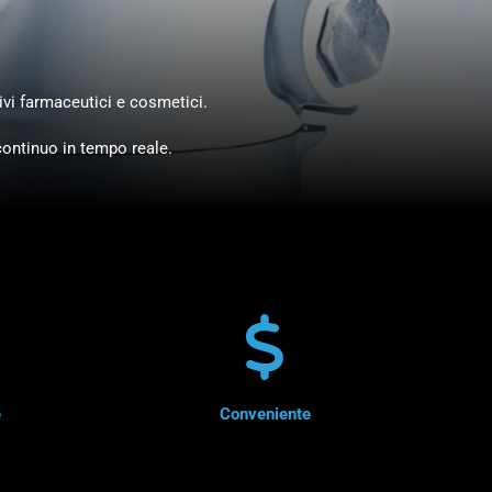
ivi farmaceutici e cosmetici.
continuo in tempo reale.
e
Conveniente