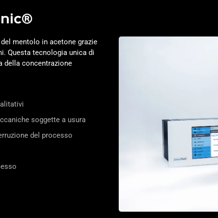
onic®
 del mentolo in acetone grazie
ni. Questa tecnologia unica di
 della concentrazione
litativi
eccaniche soggette a usura
erruzione del processo
ocesso