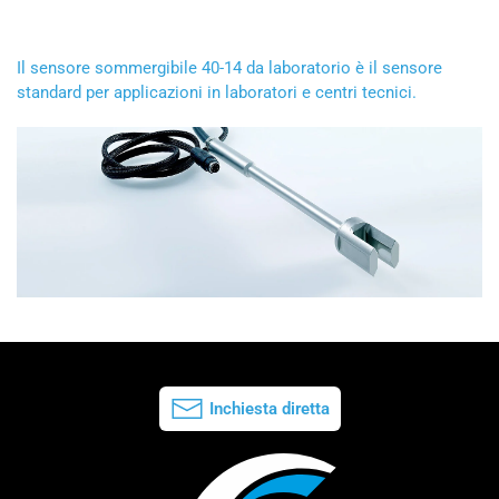
Il sensore sommergibile 40-14 da laboratorio è il sensore
standard per applicazioni in laboratori e centri tecnici.
Inchiesta diretta