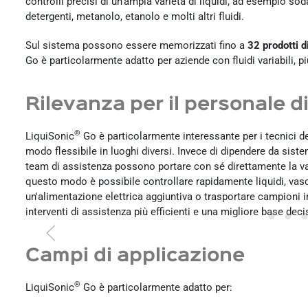
controlli precisi di un'ampia varietà di liquidi, ad esempio so
detergenti, metanolo, etanolo e molti altri fluidi.
Sul sistema possono essere memorizzati fino a
32 prodotti d
Go è particolarmente adatto per aziende con fluidi variabili, pi
Rilevanza per il personale d
®
LiquiSonic
Go è particolarmente interessante per i tecnici d
modo flessibile in luoghi diversi. Invece di dipendere da sistem
team di assistenza possono portare con sé direttamente la vali
questo modo è possibile controllare rapidamente liquidi, vasc
un'alimentazione elettrica aggiuntiva o trasportare campioni 
interventi di assistenza più efficienti e una migliore base deci
Campi di applicazione
®
LiquiSonic
Go è particolarmente adatto per: