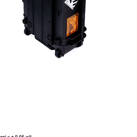
ioni = ± 0,05 w%