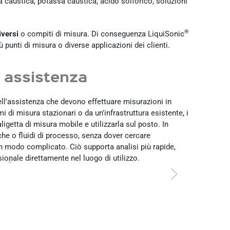
da caustica, potassa caustica, acido solforico, soluzioni
®
iversi
o compiti di misura. Di conseguenza LiquiSonic
ù punti di misura o diverse applicazioni dei clienti.
i assistenza
ell'assistenza che devono effettuare misurazioni in
i di misura stazionari o da un'infrastruttura esistente, i
getta di misura mobile e utilizzarla sul posto. In
he o fluidi di processo, senza dover cercare
in modo complicato. Ciò supporta analisi più rapide,
sionale direttamente nel luogo di utilizzo.