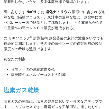
度範囲しかないため、多本体蒸発器で濃縮されます。
隣にあります
NaOH
また
塩化ナトリウム
溶液中に含まれる過
剰な塩（隔膜プロセス）、灰汁中の過剰な塩は、蒸発中にエ
バポレーター内で結晶として沈殿します。 ４５重量％から５
０重量％の間のＮａＯＨ濃度が達成される。
®
の
リキソニック
計測技術
蒸発器後の灰汁の濃度をいつでも
連続的に測定します。その後の苛性ソーダの顧客固有の製品
濃度への希釈も監視できます。
あなたの利点:
苛性ソーダの連続濃度監視
蒸発時のエネルギーコストの削減
塩素ガス乾燥
塩素ガスの乾燥は、塩素の製造において不可欠なステップで
す。このプロセスでは、塩素ガスを工業用途に適したものに