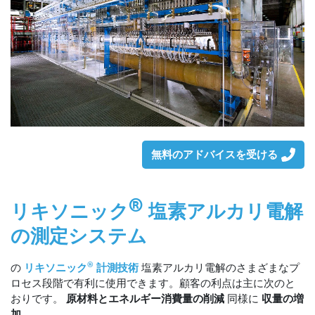
無料のアドバイスを受ける
®
リキソニック
塩素アルカリ電解
の測定システム
®
の
リキソニック
計測技術
塩素アルカリ電解のさまざまなプ
ロセス段階で有利に使用できます。顧客の利点は主に次のと
おりです。
原材料とエネルギー消費量の削減
同様に
収量の増
加
.