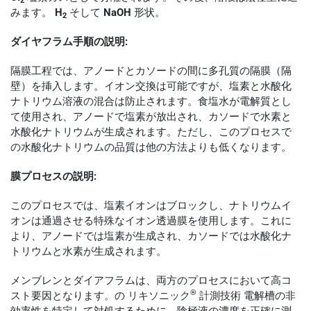
みます。
H
そして
NaOH
形状。
2
ダイヤフラム手順の説明:
隔膜工程では、アノードとカソードの間に多孔質の隔膜（隔
壁）を挿入します。イオン交換は可能ですが、塩素と水酸化
ナトリウム溶液の混合は防止されます。食塩水が電解質とし
て使用され、アノードで塩素が放出され、カソードで水素と
水酸化ナトリウムが生成されます。ただし、このプロセスで
の水酸化ナトリウムの品質は他の方法よりも低くなります。
膜プロセスの説明:
このプロセスでは、塩素イオンはブロックし、ナトリウムイ
オンは通過させる特殊なイオン透過膜を使用します。これに
より、アノードでは塩素が生成され、カソードでは水酸化ナ
トリウムと水素が生成されます。
メンブレンとダイアフラムは、両方のプロセスにおいて高コ
®
スト要因となります。の
リキソニック
計測技術
電解槽の非
効率性を特定して対処するために、陰極液の濃度を正確に測