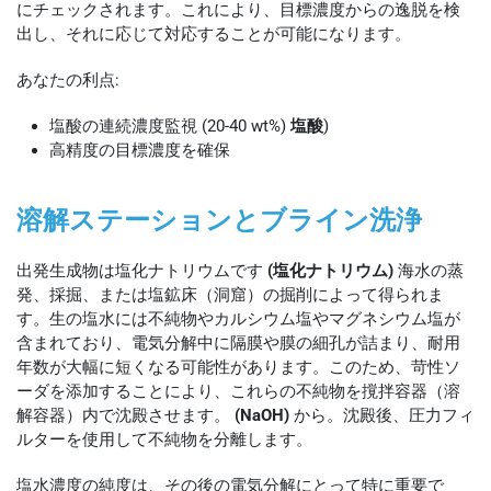
にチェックされます。これにより、目標濃度からの逸脱を検
出し、それに応じて対応することが可能になります。
あなたの利点:
塩酸の連続濃度監視 (20-40 wt%)
塩酸
)
高精度の目標濃度を確保
溶解ステーションとブライン洗浄
出発生成物は塩化ナトリウムです
(塩化ナトリウム)
海水の蒸
発、採掘、または塩鉱床（洞窟）の掘削によって得られま
す。生の塩水には不純物やカルシウム塩やマグネシウム塩が
含まれており、電気分解中に隔膜や膜の細孔が詰まり、耐用
年数が大幅に短くなる可能性があります。このため、苛性ソ
ーダを添加することにより、これらの不純物を撹拌容器（溶
解容器）内で沈殿させます。
(NaOH)
から。沈殿後、圧力フィ
ルターを使用して不純物を分離します。
塩水濃度の純度は、その後の電気分解にとって特に重要で