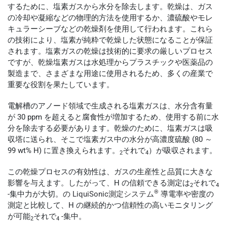
するために、塩素ガスから水分を除去します。乾燥は、ガス
の冷却や凝縮などの物理的方法を使用するか、濃硫酸やモレ
キュラーシーブなどの乾燥剤を使用して行われます。これら
の技術により、塩素が純粋で乾燥した状態になることが保証
されます。塩素ガスの乾燥は技術的に要求の厳しいプロセス
ですが、乾燥塩素ガスは水処理からプラスチックや医薬品の
製造まで、さまざまな用途に使用されるため、多くの産業で
重要な役割を果たしています。
電解槽のアノード領域で生成される塩素ガスは、水分含有量
が 30 ppm を超えると腐食性が増加するため、使用する前に水
分を除去する必要があります。乾燥のために、塩素ガスは吸
収塔に送られ、そこで塩素ガス中の水分が高濃度硫酸 (80 ～
99 wt% H) に置き換えられます。
それで
）が吸収されます。
2
4
この乾燥プロセスの有効性は、ガスの生産性と品質に大きな
影響を与えます。したがって、H の信頼できる測定は
それで
2
4
®
-集中力が大切。の
LiquiSonic測定システム
導電率や密度の
測定と比較して、H の継続的かつ信頼性の高いモニタリング
が可能
それで
-集中。
2
4