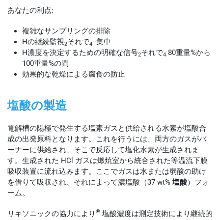
あなたの利点:
複雑なサンプリングの排除
Hの継続監視
それで
-集中
2
4
H濃度を決定するための明確な信号
それで
80重量%から
2
4
100重量%の間
効果的な乾燥による腐食の防止
塩酸の製造
電解槽の陽極で発生する塩素ガスと供給される水素が塩酸合
成の出発原料となります。これを行うには、両方のガスがバ
ーナーに供給され、そこで反応して塩化水素が生成されま
す。生成された HCl ガスは燃焼室から統合された等温流下膜
吸収装置に流れ込みます。ここでガスは水または弱酸の助け
を借りて吸収され、それによって濃塩酸（37 wt%
塩酸
）フォ
ーム。
®
リキソニックの協力により
塩酸濃度は測定技術により継続的