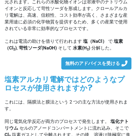
元されます。これらの水酸化物イオンは溶液中のナトリウム
イオンと反応して苛性ソーダを形成します。クロールアルカ
リ電解は、高速、信頼性、コスト効率が高く、さまざまな産
業用途に必須の化学物質を提供するため、多くの産業で使用
されている非常に効率的なプロセスです。
これは電流の助けを借りて行われます
塩（NaCl）
で
塩素
（Cl
)
,
苛性ソーダ(NaOH)
そして
水素(H
)
分解した。
2
2
無料のアドバイスを受ける
塩素アルカリ電解ではどのようなプ
ロセスが使用されますか?
これには、隔膜法と膜法という 2 つの主な方法が使用されま
す。
同じ電気化学反応が両方のプロセスで発生します。
塩化ナト
リウム
セルのアノードコンパートメントに流れ込み、そこで
Cl
塩素ガスとして分離されます。その後、溶液は陰極室に進
2