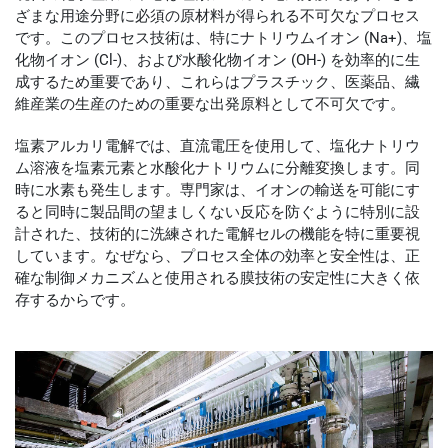
ざまな用途分野に必須の原材料が得られる不可欠なプロセス
です。このプロセス技術は、特にナトリウムイオン (Na+)、塩
化物イオン (Cl-)、および水酸化物イオン (OH-) を効率的に生
成するため重要であり、これらはプラスチック、医薬品、繊
維産業の生産のための重要な出発原料として不可欠です。
塩素アルカリ電解では、直流電圧を使用して、塩化ナトリウ
ム溶液を塩素元素と水酸化ナトリウムに分離変換します。同
時に水素も発生します。専門家は、イオンの輸送を可能にす
ると同時に製品間の望ましくない反応を防ぐように特別に設
計された、技術的に洗練された電解セルの機能を特に重要視
しています。なぜなら、プロセス全体の効率と安全性は、正
確な制御メカニズムと使用される膜技術の安定性に大きく依
存するからです。