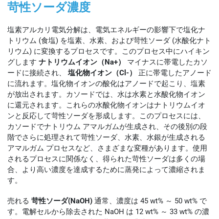
苛性ソーダ濃度
塩素アルカリ電気分解は、電気エネルギーの影響下で塩化ナ
トリウム (食塩) を塩素、水素、および苛性ソーダ (水酸化ナト
リウム) に変換するプロセスです。このプロセス中にハイキン
グします
ナトリウムイオン（Na+）
マイナスに帯電したカソ
ードに接続され、
塩化物イオン（Cl-）
正に帯電したアノード
に流れます。塩化物イオンの酸化はアノードで起こり、塩素
が放出されます。カソードでは、水は水素と水酸化物イオン
に還元されます。これらの水酸化物イオンはナトリウムイオ
ンと反応して苛性ソーダを形成します。このプロセスには、
カソードでナトリウム アマルガムが生成され、その後別の段
階でさらに処理されて苛性ソーダ、水素、水銀が生成される
アマルガム プロセスなど、さまざまな変種があります。使用
されるプロセスに関係なく、得られた苛性ソーダは多くの場
合、より高い濃度を達成するために蒸発によって濃縮されま
す。
売れる
苛性ソーダ(NaOH)
通常、濃度は 45 wt% ～ 50 wt% で
す。電解セルから除去された NaOH は 12 wt% ～ 33 wt% の濃