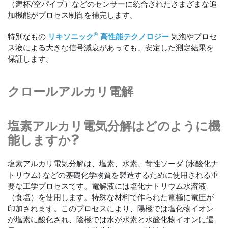
（満杯/空パイプ）などのセンサーに統合されたさまざまな追
加機能がプロセス制御を補完します。
®
特別なもの
リキソニック
高性能テクノロジー
気泡やプロセ
ス液による大きな信号減衰があっても、安定した測定結果を
保証します。
クロールアルカリ電解
塩素アルカリ電気分解はどのように機
能しますか?
塩素アルカリ電気分解は、塩素、水素、苛性ソーダ (水酸化ナ
トリウム) などの基礎化学物質を製造するために使用される重
要な工学プロセスです。電解液には塩化ナトリウム水溶液
（食塩）を使用します。特殊な材料で作られた電極に電圧が
印加されます。このプロセスにより、陽極では塩化物イオン
が塩素に酸化され、陰極では水が水素と水酸化物イオンに還