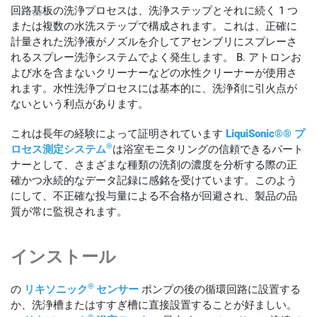
回路基板の洗浄プロセスは、洗浄ステップとそれに続く 1 つ
または複数の水洗ステップで構成されます。これは、正確に
計量された洗浄液がノズルを介してアセンブリにスプレーさ
れるスプレー洗浄システムでよく発生します。 B. アトロンお
よび水を含まないクリーナーなどの水性クリーナーが使用さ
れます。水性洗浄プロセスには基本的に、洗浄剤に引火点が
ないという利点があります。
これは長年の経験によって証明されています
LiquiSonic®® プ
®
ロセス測定システム
は浴室モニタリングの信頼できるパート
ナーとして、さまざまな種類の洗剤の濃度を分析する際の正
確かつ永続的なデータ記録に感銘を受けています。このよう
にして、不正確な投与量による不合格が回避され、製品の品
質が常に監視されます。
インストール
®
の
リキソニック
センサー
ポンプの後の循環回路に設置する
か、洗浄槽またはすすぎ槽に直接設置することが好ましい。
®