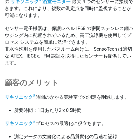
の
リキソニック
浴室モニター
最大 4 つのセンサーに接続で
きます。これにより、複数の測定点を同時に監視することが
可能になります。
センサー電子機器は、保護レベル IP68 の密閉ステンレス鋼ハ
ウジング内に配置されているため、高圧洗浄機を使用してプ
ロセス システムを簡単に洗浄できます。
非水性洗剤を使用したバスルーム向けに、SensoTech は適切
な ATEX、IECEx、FM 認証を取得したセンサーも提供してい
ます。
顧客のメリット
®
リキソニック
時間のかかる実験室での測定を削減します。
所要時間：1日あたり2 x 0.5時間
®
リキソニック
プロセスの最適化に役立ちます。
測定データの文書化による品質変化の迅速な記録