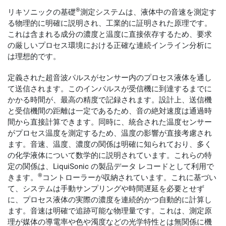
®
リキソニックの基礎
測定システムは、液体中の音速を測定す
る物理的に明確に説明され、工業的に証明された原理です。
これは含まれる成分の濃度と温度に直接依存するため、要求
の厳しいプロセス環境における正確な連続インライン分析に
は理想的です。
定義された超音波パルスがセンサー内のプロセス液体を通し
て送信されます。このインパルスが受信機に到達するまでに
かかる時間が、最高の精度で記録されます。設計上、送信機
と受信機間の距離は一定であるため、音の絶対速度は通過時
間から直接計算できます。同時に、統合された温度センサー
がプロセス温度を測定するため、温度の影響が直接考慮され
ます。音速、温度、濃度の関係は明確に知られており、多く
の化学液体について数学的に説明されています。これらの特
定の関係は、LiquiSonic の製品データ レコードとして利用で
®
きます。
コントローラーが収納されています。これに基づい
て、システムは手動サンプリングや時間遅延を必要とせず
に、プロセス液体の実際の濃度を連続的かつ自動的に計算し
ます。音速は明確で追跡可能な物理量です。これは、測定原
理が媒体の導電率や色や濁度などの光学特性とは無関係に機