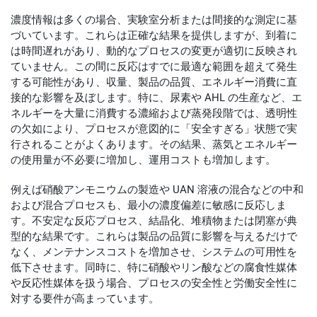
濃度情報は多くの場合、実験室分析または間接的な測定に基
づいています。これらは正確な結果を提供しますが、到着に
は時間遅れがあり、動的なプロセスの変更が適切に反映され
ていません。この間に反応はすでに最適な範囲を超えて発生
する可能性があり、収量、製品の品質、エネルギー消費に直
接的な影響を及ぼします。特に、尿素や AHL の生産など、エ
ネルギーを大量に消費する濃縮および蒸発段階では、透明性
の欠如により、プロセスが意図的に「安全すぎる」状態で実
行されることがよくあります。その結果、蒸気とエネルギー
の使用量が不必要に増加し、運用コストも増加します。
例えば硝酸アンモニウムの製造や UAN 溶液の混合などの中和
および混合プロセスも、最小の濃度偏差に敏感に反応しま
す。不安定な反応プロセス、結晶化、堆積物または閉塞が典
型的な結果です。これらは製品の品​​質に影響を与えるだけで
なく、メンテナンスコストを増加させ、システムの可用性を
低下させます。同時に、特に硝酸やリン酸などの腐食性媒体
や反応性媒体を扱う場合、プロセスの安全性と労働安全性に
対する要件が高まっています。