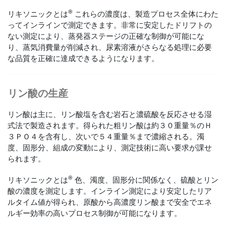
®
リキソニックとは
これらの濃度は、製造プロセス全体にわた
ってインラインで測定できます。非常に安定したドリフトの
ない測定により、蒸発器ステージの正確な制御が可能にな
り、蒸気消費量が削減され、尿素溶液がさらなる処理に必要
な品質を正確に達成できるようになります。
リン酸の生産
リン酸は主に、リン酸塩を含む岩石と濃硫酸を反応させる湿
式法で製造されます。得られた粗リン酸は約３０重量％のＨ
３ＰＯ４を含有し、次いで５４重量％まで濃縮される。濁
度、固形分、組成の変動により、測定技術に高い要求が課せ
られます。
®
リキソニックとは
色、濁度、固形分に関係なく、硫酸とリン
酸の濃度を測定します。インライン測定により安定したリア
ルタイム値が得られ、原酸から高濃度リン酸まで安全でエネ
ルギー効率の高いプロセス制御が可能になります。