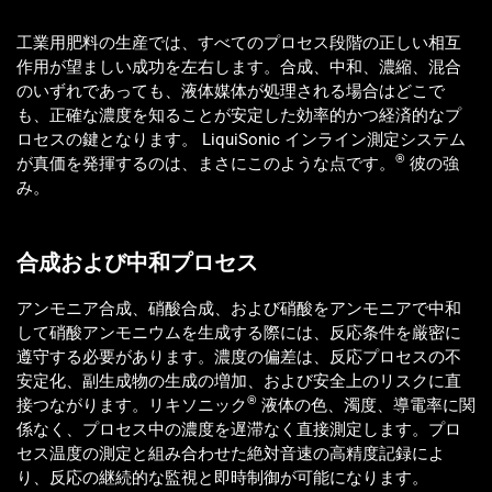
工業用肥料の生産では、すべてのプロセス段階の正しい相互
作用が望ましい成功を左右します。合成、中和、濃縮、混合
のいずれであっても、液体媒体が処理される場合はどこで
も、正確な濃度を知ることが安定した効率的かつ経済的なプ
ロセスの鍵となります。 LiquiSonic インライン測定システム
®
が真価を発揮するのは、まさにこのような点です。
彼の強
み。
合成および中和プロセス
アンモニア合成、硝酸合成、および硝酸をアンモニアで中和
して硝酸アンモニウムを生成する際には、反応条件を厳密に
遵守する必要があります。濃度の偏差は、反応プロセスの不
安定化、副生成物の生成の増加、および安全上のリスクに直
®
接つながります。リキソニック
液体の色、濁度、導電率に関
係なく、プロセス中の濃度を遅滞なく直接測定します。プロ
セス温度の測定と組み合わせた絶対音速の高精度記録によ
り、反応の継続的な監視と即時制御が可能になります。