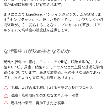
度が正確に制御および管理されます。
まさにここで LiquiSonic インライン測定システムが登場しま
®
す
センソテックから。厳しい条件下でも、サンプリングや時
間遅延がなく、妥協することなく、プロセス内で直接、リア
ルタイムで高精度の濃度値を提供します。
なぜ集中力が決め手となるのか
現代の肥料の生産は、アンモニア (NH₃)、硝酸 (HNO₃)、リン
酸 (H₃PO₄)、尿素、硝酸アンモニウムなどの主要な基礎化学物
質に基づいています。最適な濃度値からの小さな偏差であっ
ても、次のような直接的な影響があります。
中和および合成工程における不安定な反応プロセス
濃縮・蒸発段階での無駄なエネルギー消費
規格外の製品、再加工または廃棄