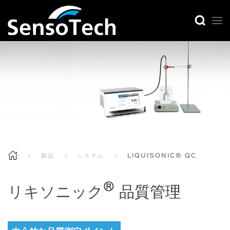
製品
システム
LIQUISONIC® QC
®
リキソニック
品質管理