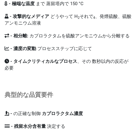
- 極端な温度
まで
蒸留塔内で 150 °C
- 攻撃的なメディア
どうやって
H
それで
、発煙硫酸、硫酸
2
4
アンモニウム溶液
- 相分離:
カプロラクタムを硫酸アンモニウムから分離する
- 濃度の変動
プロセスステップに応じて
- タイムクリティカルなプロセス
、その
数秒以内の反応が
必要
典型的な品質要件
-
の正確な制御
カプロラクタム濃度
- 残留水分含有量
決定する