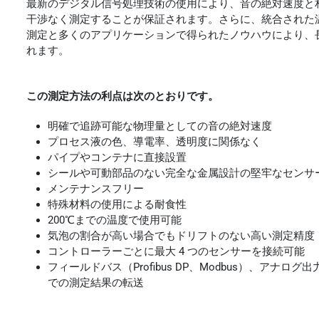
最新のデジタル信号処理技術の使用により、音の絶対速度と
干渉なく測定することが保証されます。さらに、統合された
測定と多くのアプリケーションで得られたノウハウにより、
れます。
この測定方法の利点は次のとおりです。
明確で追跡可能な物理量としての音の絶対速度
プロセス液の色、導電率、透明度に関係なく
パイプやコンテナに直接設置
シールや可動部品のない完全な金属設計の堅牢なセンサ
メンテナンスフリー
特殊材料の使用による耐食性
200℃までの温度で使用可能
気泡の割合が高い場合でもドリフトのない高い測定精度
コントローラーごとに最大 4 つのセンサーを接続可能
フィールドバス（Profibus DP、Modbus）、ア
での測定結果の転送