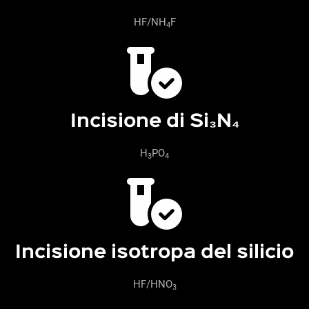
HF/NH
F
4
Incisione di Si₃N₄
H
PO
3
4
Incisione isotropa del silicio
HF/HNO
3