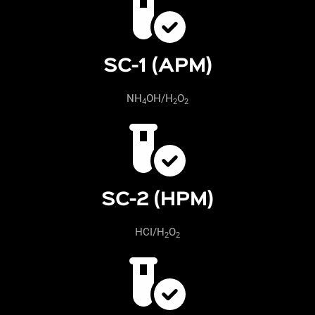
SC-1 (APM)
NH
OH/H
O
4
2
2
SC-2 (HPM)
HCI/H
O
2
2