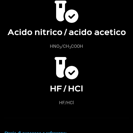
Acido nitrico / acido acetico
HNO
/CH
COOH
3
3
HF / HCl
HF/HCl