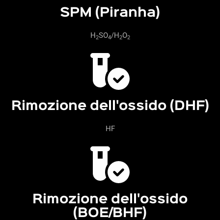
SPM (Piranha)
H
SO
/H
O
2
4
2
2
Rimozione dell'ossido (DHF)
HF
Rimozione dell'ossido
(BOE/BHF)